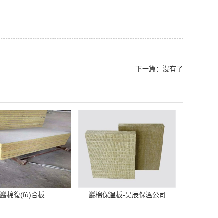
下一篇：沒有了
巖棉復(fù)合板
巖棉保溫板-昊辰保溫公司