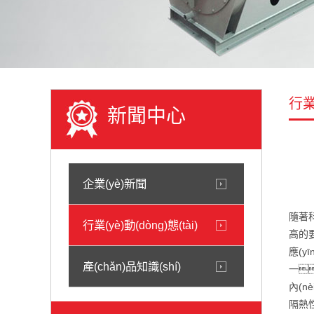
行業(
新聞中心
企業(yè)新聞
隨著科
行業(yè)動(dòng)態(tài)
高的要
應(yī
產(chǎn)品知識(shí)
一
內(n
隔熱性