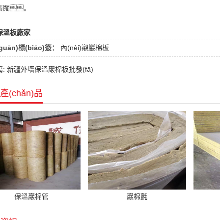
廣闊。
保溫板廠家
guān)標(biāo)簽：
內(nèi)襯巖棉板
: 新疆外墻保溫巖棉板批發(fā)
產(chǎn)品
保溫巖棉管
巖棉氈