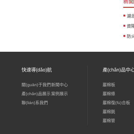
新聞
湖
資陽
防火
快速導(dǎo)航
產(chǎn)品中
關(guān)于我們
新聞中心
巖棉板
產(chǎn)品展示
案例展示
巖棉條
聯(lián)系我們
巖棉復(fù)合板
巖棉氈
巖棉管