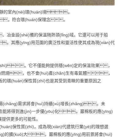
靜的室內(nèi)環(huán)境。
，符合環(huán)保理念。
、冶金設(shè)備的保溫隔熱領(lǐng)域。它還可以用于船
所。其應(yīng)用范圍的廣泛性和靈活性使其成為現(xiàn)代
勢(shì)。它不僅能夠提供穩(wěn)定的保溫效果，
ì)燃燒，也不會(huì)產(chǎn)生有毒氣體，
的環(huán)保性質(zhì)也是其受到青睞的重要原因之
hǎng)需求將會(huì)持續(xù)增長(zhǎng)。未
品性能將得到進(jìn)一步優(yōu)化。巖棉板的應(yīng)
fā)展提供更多的可能性。
n)保性質(zhì)，成為現(xiàn)代建筑行業(yè)的理想選
)的擴(kuò)大，巖棉板的應(yīng)用前景將會(huì)