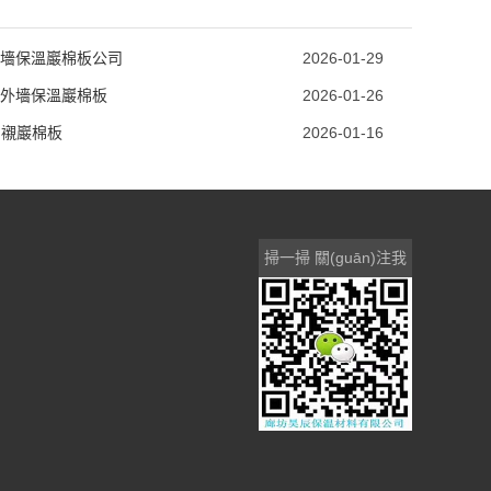
墻保溫巖棉板公司
2026-01-29
外墻保溫巖棉板
2026-01-26
i)襯巖棉板
2026-01-16
掃一掃 關(guān)注我
們